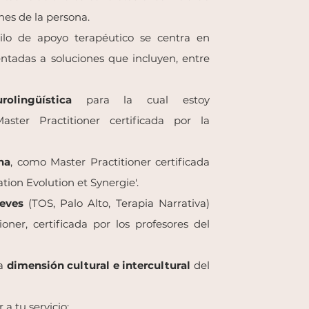
ones de la persona.
tilo de apoyo terapéutico se centra en
entadas a soluciones que incluyen, entre
olingüística
para la cual estoy
ster Practitioner certificada por la
na
, como
Master Practitioner certificada
ation Evolution et Synergie'.
reves
(TOS, Palo Alto, Terapia Narrativa)
tioner, certificada por los profesores del
la
dimensión cultural e intercultural
del
a tu servicio: