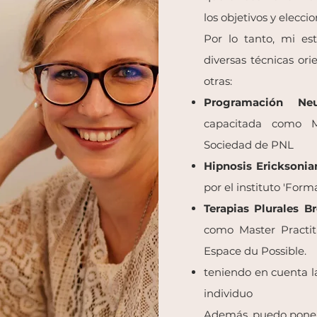
los objetivos y elecci
Por lo tanto, mi es
diversas técnicas ori
otras:
Programación Neur
capacitada como Ma
Sociedad de PNL
Hipnosis Ericksonia
por el instituto 'Form
Terapias Plurales B
como Master
Practi
Espace du Possible.
teniendo en cuenta 
individuo
Además, puedo poner 