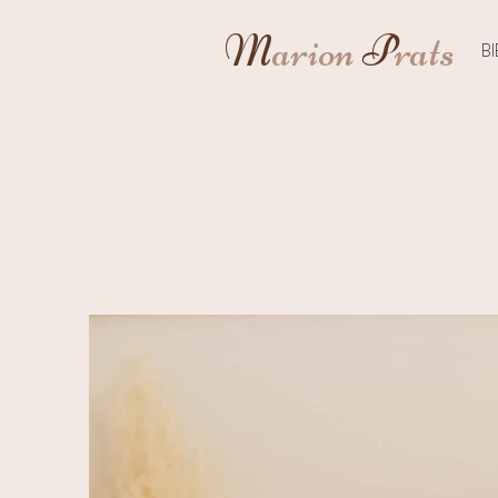
M
arion
P
rats
B