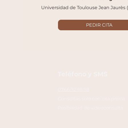
Universidad de Toulouse Jean Jaurès (
PEDIR CITA
Teléfono y SMS
07.66.92.98.98
Consultas solo con cita previa
Posibilidad de videoconsulta