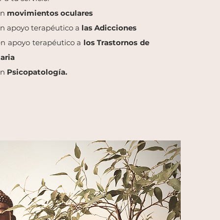
en
movimientos oculares
en apoyo terapéutico a
las Adicciones
en apoyo terapéutico a
los Trastornos de
aria
en
Psicopatología.