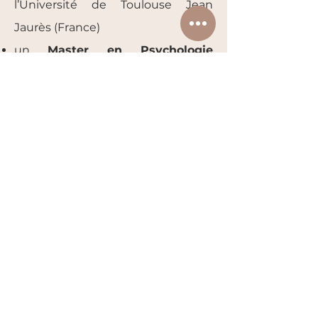
l’Université de Toulouse Jean
Jaurès (France)
un
Master en Psychologie
Interculturelle
​avec l’Université
de Toulouse Jean Jaurès (France)
JE PRENDS R.D.V