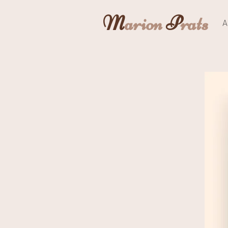
M
arion
P
rats
A