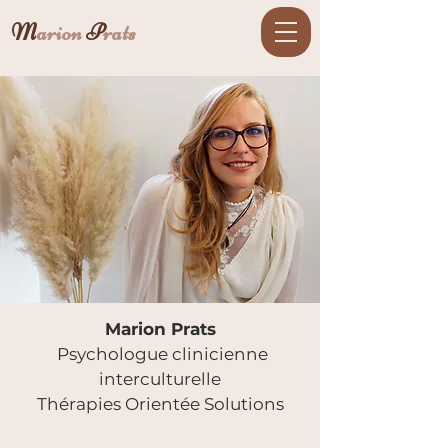
M
arion
P
rats
Marion Prats
Psychologue clinicienne
interculturelle
Thérapies Orientée Solutions