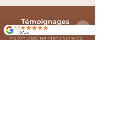
Témoignages
Marion, c’est un grand verre de
vitamine C à chaque fois !
C’est une machine à idées, mais
elle me laisse totalement libre
de décider quoi - elle suggère
mais n’impose rien.
Elle vous écoute à 2000%.
Ça m’a aidé à débloquer
certaines choses et à y donner
du sens.
Marianne D., 39 ans